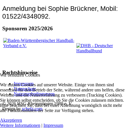
Anmeldung bei Sophie Brückner,
Mobil:
01522/4348092.
Sponsoren 2025/2026
Rechtshinweise
Wir benutzen Cookies
Impressum
Wir nutzen Cookies auf unserer Website. Einige von ihnen sind
Datenschutz
essenziell für den Betrieb der Seite, während andere uns helfen, diese
Nutzungsbedingungen
Website und die Nutzererfahrung zu verbessern (Tracking Cookies).
Sie können selbst entscheiden, ob Sie die Cookies zulassen möchten.
© 2026 HSG Rheinmünster 1989 e. V.
Bitte beachten Sie, dass bei einer Ablehnung womöglich nicht mehr
Design by
schefa.com
alle Funktionalitäten der Seite zur Verfügung stehen.
Akzeptieren
Weitere Informationen
|
Impressum