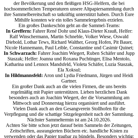
der Bevölkerung und den fleißigen HSG-Helfern, die bei
hochsommerlichen Temperaturen unsere Altpapiersammlung durch
ihre Sammelbereitschaft so tatkräftig unterstützt haben. Durch Eure
Mithilfe konnten wir ein tolles Sammelergebnis erzielen.
Ein großes Dankeschön geht an die Sammel-Teams:
In Greffern:
Fahrer René Dohr und Klaus-Dieter Krauß, Helfer:
Ralf Winschermann, Martin Schneble, Volker Wiese, Oswald
Diebold, Lothar Tews, Richard Walther, Georg Hofen, Pit Bauer,
Nicole Hannemann, Paul Leible, Constantine und Casimir Quinet;
In Schwarzach:
Fahrer Joachim Wiegert, Ruben Schäfer und Jupp
Staszak; Helfer: Joanna und Roxana Puchtinger, Elisa Mentolo,
Katharina und Lennox Mandsfeld, Violeta Schäfer, Luzia Staszak,
Ela Xoksul;
In Hildmannsfeld:
Aron und Lydia Friedmann, Jürgen und Heidi
Gartner.
Ein großer Dank auch an die vielen Firmen, die uns bereits
regelmäßig mit Papier unterstützen. Lieben herzlichen Dank
besonders auch an Joachim Wiegert, der die Vorsammlung am
Mittwoch und Donnerstag hierzu organisiert und ausführt.
Vielen Dank auch an den Gesangverein Stollhofen für die
Verpflegung und die schattige Sitzgelegenheit nach der Sammlung.
Nächster Sammeltermin ist am 24.10.2026.
Achten Sie bitte schon jetzt darauf beim Sammeln der Zeitungen,
Zeitschriften, ausrangierten Büchern etc. handliche Kisten zu
verwenden oder das Papier tragbar zu bündeln. Besonders wichtig: